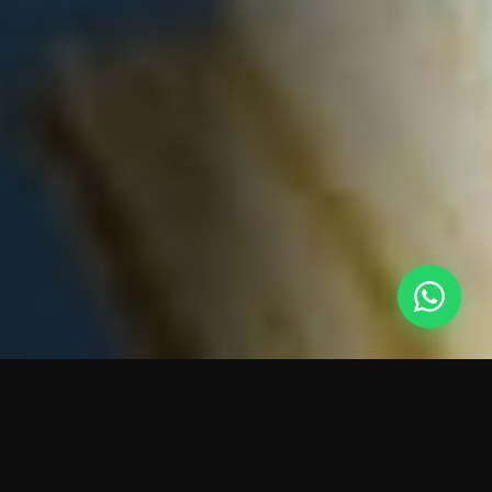
94 reseñas de 5 estrellas
✈️ Monitoreo de vuelo incluido
🔒 Traslado directo sin paradas
🛡️ Empresa registrada · CADASTUR