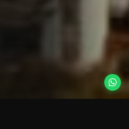
94 reseñas de 5 estrellas
✈️ Monitoreo de vuelo incluido
🔒 Traslado directo sin paradas
🛡️ Empresa registrada · CADASTUR