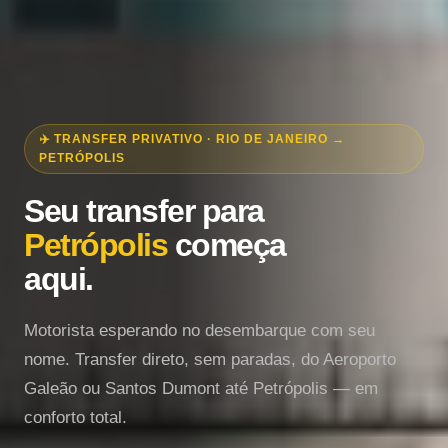
✈️ TRANSFER PRIVATIVO · RIO DE JANEIRO →
PETRÓPOLIS
Seu transfer para
Petrópolis
começa
aqui.
Motorista esperando no desembarque com seu
nome. Transfer direto, sem paradas, do Aeroporto
Galeão ou Santos Dumont até Petrópolis — em
conforto total.